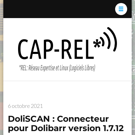
Aller
au
contenu
(Pressez
Cap-
*REL:
Entrée)
REL*
Résea
Expert
et Li
(Logici
Libres)
6 octobre 2021
DoliSCAN : Connecteur
pour Dolibarr version 1.7.12