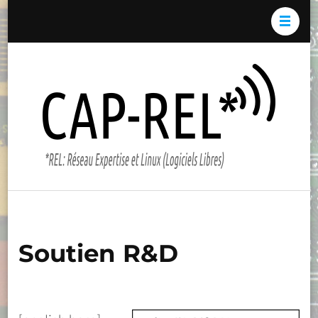
Aller
au
contenu
(Pressez
Cap-
*REL:
Entrée)
REL*
Résea
Expert
et Li
(Logici
Libres)
Soutien R&D