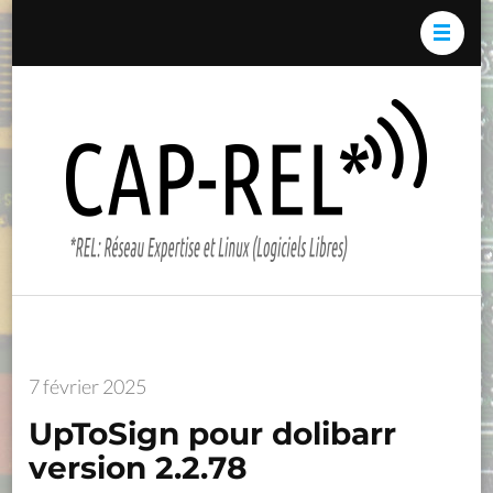
Aller
au
contenu
(Pressez
Cap-
*REL:
Entrée)
REL*
Résea
Expert
et Li
(Logici
Libres)
7 février 2025
UpToSign pour dolibarr
version 2.2.78