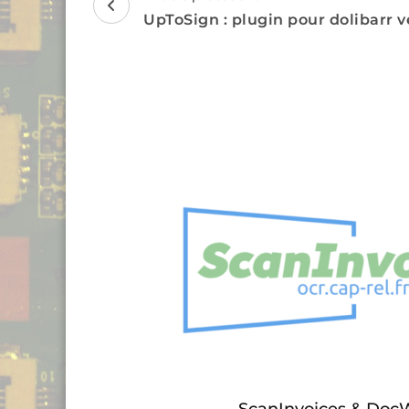
d'article
UpToSign : plugin pour dolibarr ve
ScanInvoices & Doc