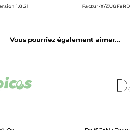
rsion 1.0.21
Factur-X/ZUGFeRD 
Vous pourriez également aimer...
WizOn
DoliSCAN : Connec