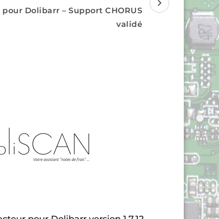
pour Dolibarr – Support CHORUS
validé
teur pour Dolibarr version 1.7.12