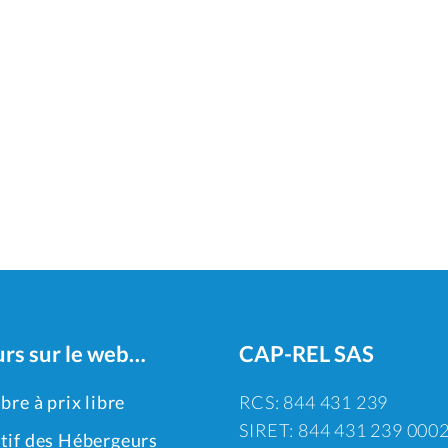
urs sur le web…
CAP-REL SAS
ibre à prix libre
RCS: 844 431 239
SIRET: 844 431 239 000
tif des Hébergeurs