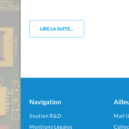
LIRE LA SUITE...
Navigation
Aille
Soutien R&D
Mail l
Mentions Légales
Collec