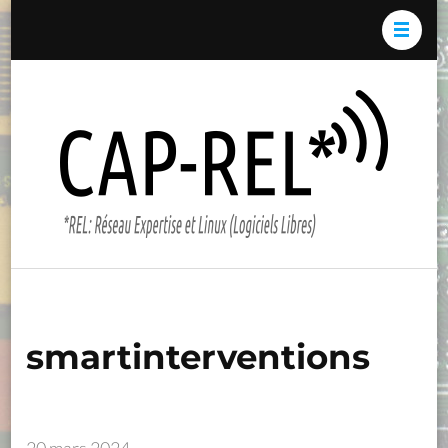
Aller
au
contenu
(Pressez
Cap-
*REL:
Entrée)
REL*
Résea
Expert
et Li
(Logici
Libres)
smartinterventions