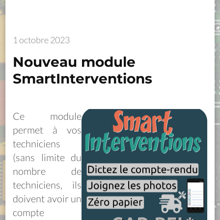
1 octobre 2023
Nouveau module
SmartInterventions
Ce module
permet à vos
techniciens
(sans limite du
nombre de
techniciens, ils
doivent avoir un
compte