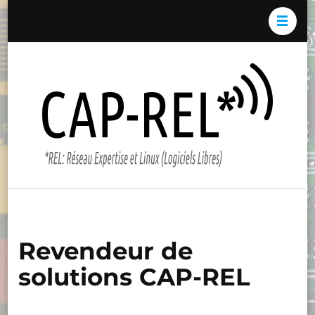
Aller
au
contenu
(Pressez
Cap-
*REL:
Entrée)
REL*
Résea
Expert
et Li
(Logici
Libres)
Revendeur de
solutions CAP-REL