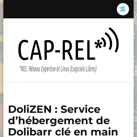
Aller
au
contenu
(Pressez
Cap-
*REL:
Entrée)
REL*
Résea
Expert
et Li
(Logici
Libres)
DoliZEN : Service
d’hébergement de
Dolibarr clé en main