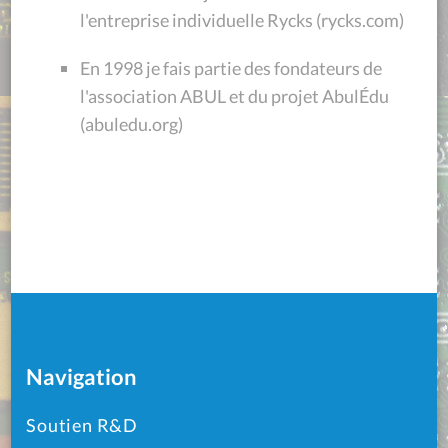
l'entreprise individuelle Rycks (rycks.com)
En 1998 je fais partie des fondateurs de
l'association ABUL et du projet AbulÉdu
(abuledu.org)
Navigation
Soutien R&D